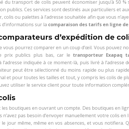
hé du transport de colis peuvent économiser jusqu’à 50 %
n publics. Ces services sont destinés aux particuliers et a
r, colis ou palettes à l’adresse souhaitée afin que vous n’a
 d’informations sur la
comparaison des tarifs en ligne de 
comparateurs d’expédition de coli
que vous pourrez comparer en un coup d’œil. Vous pouvez non 
e prix publics plus bas, car le
transporteur Exapaq ta
à l’adresse indiquée à ce moment-là, puis livré à l’adresse 
oniteur peut être sélectionné du moins rapide ou plus rapide
onal et pour toutes les tailles et tout, y compris les colis d
vez utiliser le service client pour toute information complé
olis
les boutiques en ouvrant un compte. Des boutiques en ligne 
ous n’avez pas besoin d’envoyer manuellement votre colis en 
her le jour même, même en vos absences, et vous notifiera.