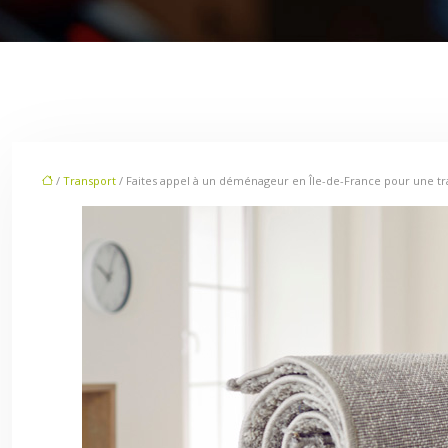
/
Transport
/ Faites appel à un déménageur en Île-de-France pour une tra