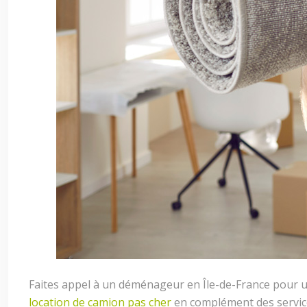
Faites appel à un déménageur en Île-de-France pour un
location de camion pas cher
en complément des servic